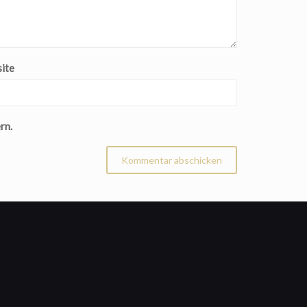
ite
rn.