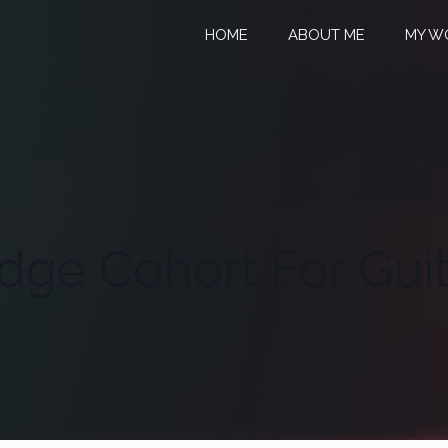
HOME
ABOUT ME
MY W
ge Cohort For Gui